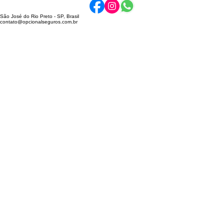
Opcional Corretora de Seguros - © 1990 / 2026
Todos os direitos reservado
. CNPJ: 63.891.105.0001-06
siga-nos nas
redes sociais
São José do Rio Preto - SP, Brasil
contato@opcionalseguros.com.br