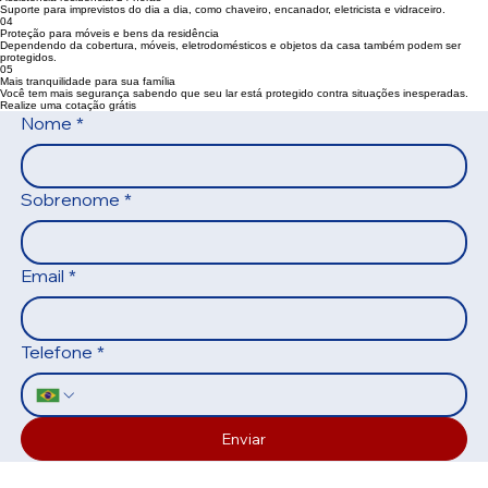
protegidos.
Mais tranquilidade para sua família
05
Você tem mais segurança sabendo que seu lar está protegido contra situações inesperadas.
03
Assistência residencial 24 horas
Suporte para imprevistos do dia a dia, como chaveiro, encanador, eletricista e vidraceiro.
04
Proteção para móveis e bens da residência
Dependendo da cobertura, móveis, eletrodomésticos e objetos da casa também podem ser
protegidos.
05
Mais tranquilidade para sua família
Você tem mais segurança sabendo que seu lar está protegido contra situações inesperadas.
Realize uma cotação grátis
Nome
*
Sobrenome
*
Email
*
Telefone
*