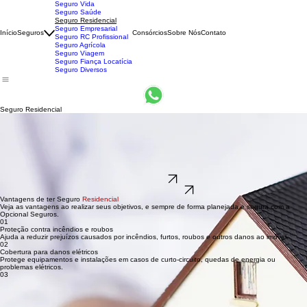
Seguro Auto
Seguro Vida
Seguro Saúde
Seguro Residencial
Seguro Empresarial
Início
Seguros
Consórcios
Sobre Nós
Contato
Seguro RC Profissional
Seguro Agrícola
Seguro Viagem
Seguro Fiança Locatícia
Seguro Diversos
Seguro Residencial
Proteção para sua casa ou apartamento
Esse é um seguro importante e de peso social, pois assegura uma das mais importantes
conquistas de nossas vidas, a residência. O Seguro Residencial possui vários tipos de
coberturas como: incêndio, roubo e também conta com serviços de encanador, chaveiro,
assistência a eletrodomésticos que tornam mais fácil e prática as nossas vidas.
A Opcional Corretora de Seguros pode trazer essa segurança até você da melhor maneira
possível.
Cotar agora
Falar com Especialista
Vantagens de ter Seguro
Residencial
Veja as vantagens ao realizar seus objetivos, e sempre de forma planejada e segura com a
Opcional Seguros.
01
Proteção contra incêndios e roubos
Ajuda a reduzir prejuízos causados por incêndios, furtos, roubos e outros danos ao imóvel.
02
Cobertura para danos elétricos
Protege equipamentos e instalações em casos de curto-circuito, quedas de energia ou